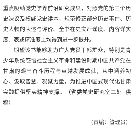
重点吸纳党史学界前沿研究成果，对照党的第三个历
史决议及权威党史读本，规范修正部分历史事件、历
史人物的表述与评价。全书在史实严谨度、内容详实
度、表述精准度上均得到进一步提升。
期望该书能够助力广大党员干部群众，特别是青
少年系统感悟社会主义革命和建设时期中国共产党在
甘肃的艰辛奋斗历程与卓越发展成就，从中涵养初
心、汲取智慧、凝聚力量，为推进中国式现代化甘肃
实践提供坚实精神支撑。
（省委党史研究室二处 供
稿）
（责编：管理员）