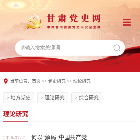
当前位置：
首页
>>
党史研究
>>
理论研究
> 地方党史
> 理论研究
> 综合研究
理论研究
何以“解码”中国共产党
2026-07-21