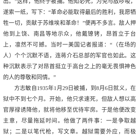
出。”这样，他终于被捕。他知必死，为免与敌啰唆，
遂索一纸，写下：“革命必能取得最后的胜利，我愿牺
牲一切，贡献于苏维埃和革命！”便再不多言。敌人押
他到上饶、南昌等地示众，他戴镣铐，昂首立于台
上，凛然不可撼。当时一美国记者报道：“（在场的
人）个个沉默不语，连蒋介石总部的军官也如此。这
种沉默表示了对昂首挺立于高台之上的毫无畏惧神色
的人的尊敬和同情。”
方志敏自1935年1月29日被捕，到8月6日就义，在
狱中不到七个月。开始，他只求速死，但敌人想以高
官厚禄诱降他，就将他移至优待牢房。于是他便改变
主意，尽量拖延时间。他做了两件事：一是争取越
狱；二是以笔代枪，写文章。越狱需要外应，而极