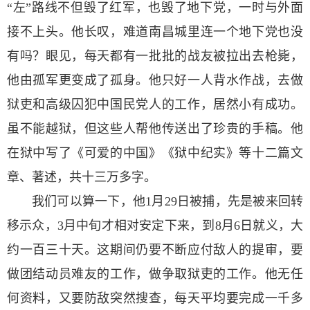
“左”路线不但毁了红军，也毁了地下党，一时与外面
接不上头。他长叹，难道南昌城里连一个地下党也没
有吗？眼见，每天都有一批批的战友被拉出去枪毙，
他由孤军更变成了孤身。他只好一人背水作战，去做
狱吏和高级囚犯中国民党人的工作，居然小有成功。
虽不能越狱，但这些人帮他传送出了珍贵的手稿。他
在狱中写了《可爱的中国》《狱中纪实》等十二篇文
章、著述，共十三万多字。
我们可以算一下，他1月29日被捕，先是被来回转
移示众，3月中旬才相对安定下来，到8月6日就义，大
约一百三十天。这期间仍要不断应付敌人的提审，要
做团结动员难友的工作，做争取狱吏的工作。他无任
何资料，又要防敌突然搜查，每天平均要完成一千多