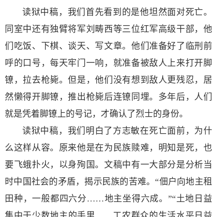
读狱中稿，我们首先看到的是他坦然面对死亡。
同室中还有独臂将军刘畴西等三位红军高级干部，他
们吃饭、下棋、谈天、写文章。他们准备好了临刑前
呼的口号，每天牢门一响，就准备被敌人上来打开脚
镣，拉去枪毙。但是，他们没有想到敌人更残忍，居
然懒得开脚镣，推出枪毙后连镣同埋。多年后，人们
就是凭着脚镣上的号记，才确认了烈士的身份。
读狱中稿，我们明白了方志敏在死亡面前，为什
么这样从容。原来他是在为民族赎难，明知是死，也
要飞蛾扑火，以身殉国。文稿中有一大部分是分析当
时中国社会的矛盾，揭示民族的苦难。“佃户向地主租
田种，一般都四六分……地主坐得六成。”“土地日益
集中于少数地主的手里……工农群众的生活水平日益