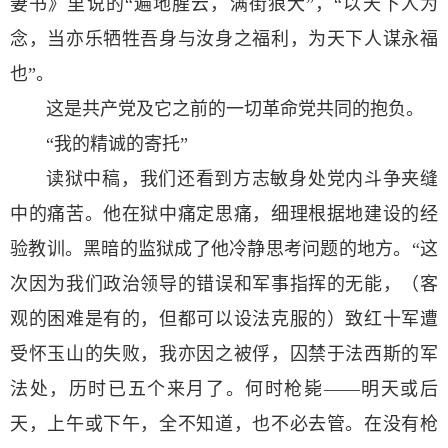
妻书》里说的“遍地腥云，满街狼犬”，“以天下人为
念，当亦乐牺牲吾身与汝身之福利，为天下人谋永福
也”。
这是共产党及它之前的一切革命党共同的抱负。
“我的精诚的寄托”
读狱中稿，我们还看到方志敏身处党内斗争夹缝
中的痛苦。他在狱中痛定思痛，细理根据地建设的经
验教训。黑暗的监狱成了他冷静思考问题的地方。“这
次因为我们政治领导的错误和军事指挥的无能，（客
观的困难是有的，但都可以设法克服的）致红十军遭
受怀玉山的失败，我亦因之被俘，囚禁于法西斯的军
法处，历时已五个来月了。何时枪毙——明天或后
天，上午或下午，全不知道，也不必去管。在没有枪