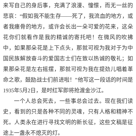
来写自己的身后事，充满了浪漫、憧憬，而无一丝的
悲哀：“假如我不能生存——死了，我流血的地方，或
者我瘗骨的地方，或许会长出一朵可爱的花来，这朵
花你们就看作是我的精诚的寄托吧！在微风的吹拂
中，如果那朵花是上下点头，那就可视为我对于为中
国民族解放奋斗的爱国志士们在致以热诚的敬礼；如
果那朵花是左右摇摆，那就可视为我在提劲儿唱着革
命之歌，鼓励战士们前进啦！”他写这一段话的时间是
1935年5月2日，是时红军即将抢渡金沙江。
一个人总会死去，一些事总会过去。现在我们读
史，看到的只是各种不同的灵魂，只有人格和精神不
死。人类永在进行寻找文明的新长征，这些文稿是征
途上一盏永不熄灭的灯。