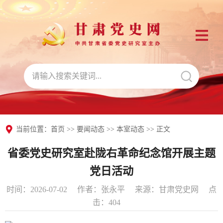
当前位置：
首页
>>
要闻动态
>>
本室动态
>> 正文
省委党史研究室赴陇右革命纪念馆开展主题
党日活动
时间：2026-07-02
作者：张永平
来源：甘肃党史网
点
击：
404