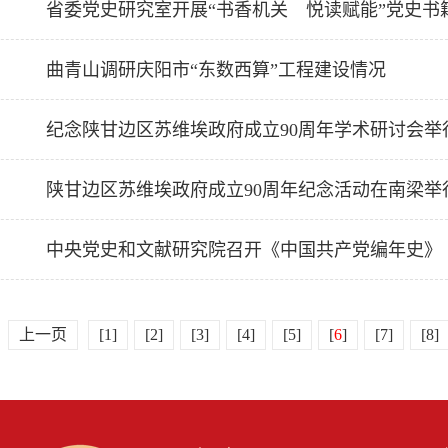
省委党史研究室开展“书香机关 悦读赋能”党史书
曲青山调研庆阳市“东数西算”工程建设情况
纪念陕甘边区苏维埃政府成立90周年学术研讨会举
陕甘边区苏维埃政府成立90周年纪念活动在南梁举
中央党史和文献研究院召开《中国共产党编年史》
上一页
[1]
[2]
[3]
[4]
[5]
[
6
]
[7]
[8]