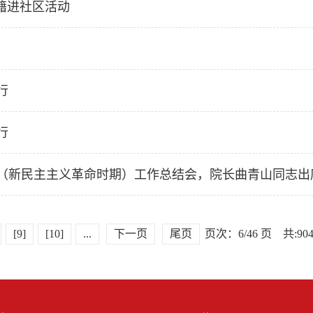
籍进社区活动
行
行
（新民主主义革命时期）工作总结会，院长曲青山同志出
[9]
[10]
...
下一页
尾页
页次：6/46 页 共:90